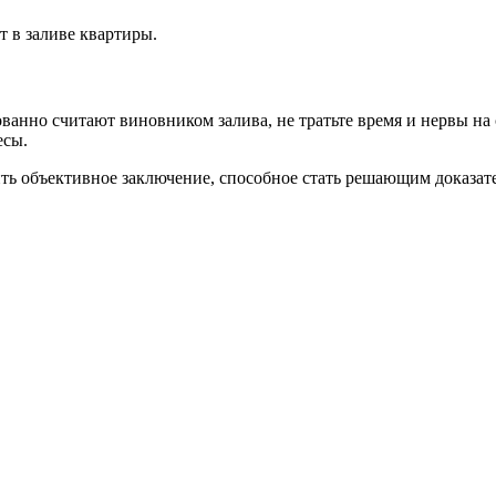
т в заливе квартиры.
ованно считают виновником залива, не тратьте время и нервы н
есы.
ь объективное заключение, способное стать решающим доказате