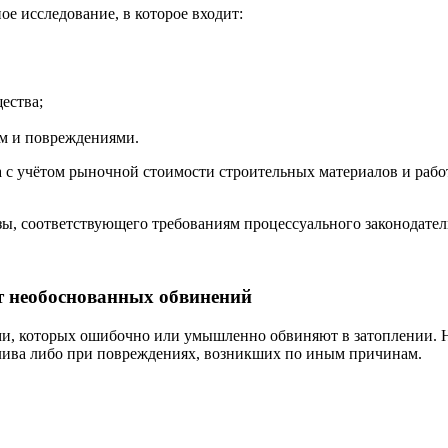
е исследование, в которое входит:
ества;
ом и повреждениями.
с учётом рыночной стоимости строительных материалов и работ
зы, соответствующего требованиям процессуального законодател
от необоснованных обвинений
ми, которых ошибочно или умышленно обвиняют в затоплении. Н
лива либо при повреждениях, возникших по иным причинам.