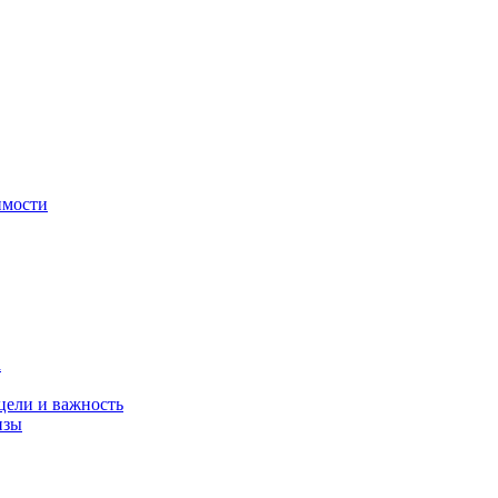
имости
а
цели и важность
изы