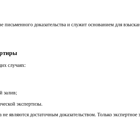
е письменного доказательства и служит основанием для взыскан
артиры
их случаях:
 залив;
ической экспертизы.
а не являются достаточным доказательством. Только экспертно