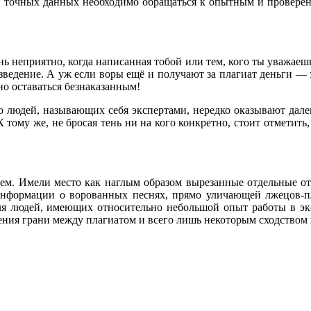
и точных данных необходимо обращаться к опытным и проверен
ь неприятно, когда написанная тобой или тем, кого ты уважаеш
зведение. А уж если воры ещё и получают за плагиат деньги — э
но оставаться безнаказанным!
во людей, называющих себя экспертами, нередко оказывают дале
 тому же, не бросая тень ни на кого конкретно, стоит отметить,
ием. Имели место как наглым образом вырезанные отдельные 
информации о ворованных песнях, прямо уличающей лжецов-пла
 для людей, имеющих относительно небольшой опыт работы в эк
ения грани между плагиатом и всего лишь некоторым сходством 