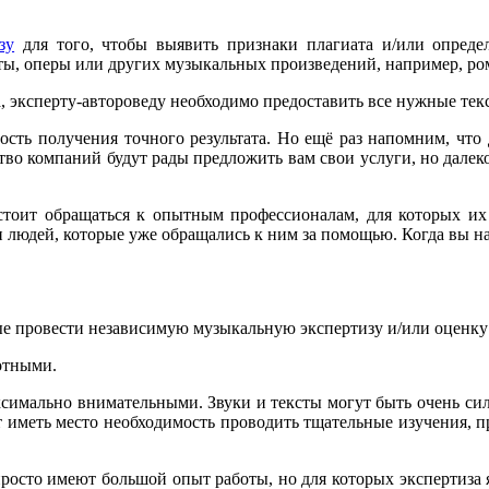
зу
для того, чтобы выявить признаки плагиата и/или определ
ты, оперы или других музыкальных произведений, например, рома
 эксперту-автороведу необходимо предоставить все нужные текст
сть получения точного результата. Но ещё раз напомним, что д
во компаний будут рады предложить вам свои услуги, но далек
 стоит обращаться к опытным профессионалам, для которых и
юдей, которые уже обращались к ним за помощью. Когда вы най
е провести независимую музыкальную экспертизу и/или оценку 
отными.
симально внимательными. Звуки и тексты могут быть очень сил
ет иметь место необходимость проводить тщательные изучения,
росто имеют большой опыт работы, но для которых экспертиза