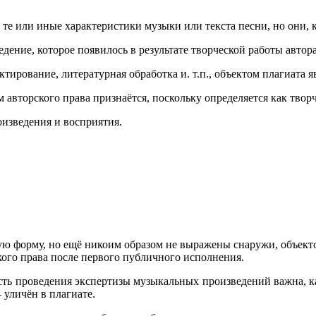
те или иные характеристики музыки или текста песни, но они, к
дение, которое появилось в результате творческой работы автора
актирование, литературная обработка и. т.п., объектом плагиата я
авторского права признаётся, поскольку определяется как творч
оизведения и восприятия.
ю форму, но ещё никоим образом не выражены снаружи, объектом
ого права после первого публичного исполнения.
ть проведения экспертизы музыкальных произведений важна, как
уличён в плагиате.