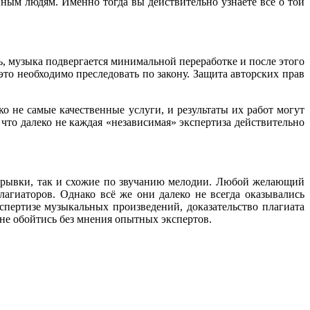
ным людям. Именно тогда вы действительно узнаете всё о той
ь, музыка подвергается минимальной переработке и после этого
то необходимо преследовать по закону. Защита авторских прав
ко не самые качественные услуги, и результаты их работ могут
 что далеко не каждая «независимая» экспертиза действительно
отрывки, так и схожие по звучанию мелодии. Любой желающий
гиаторов. Однако всё же они далеко не всегда оказывались
спертизе музыкальных произведений, доказательство плагиата
не обойтись без мнения опытных экспертов.