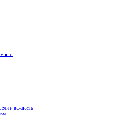
имости
а
цели и важность
изы